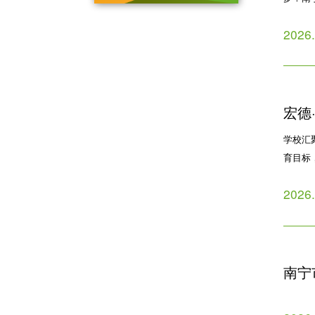
2026
宏德
学校汇
色活
育目标
示范校
2026
南宁