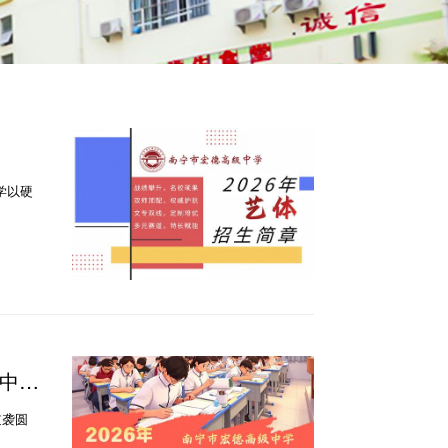
学以硬
级中学
逆袭圆