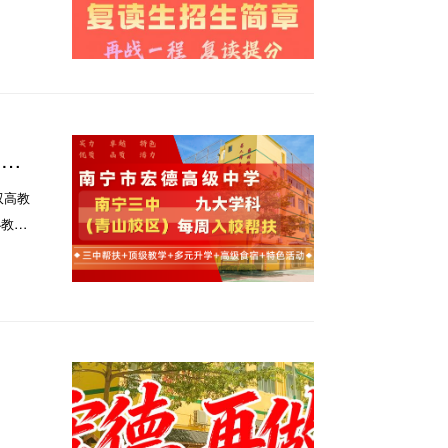
+特
双高教
办教育